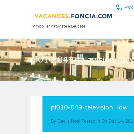
+33
Immobilier naturiste à Leucate
pl010-049-television_low
pl010-049-television_low
By
Gaelle Noel
Posted in On
Déc 14, 201