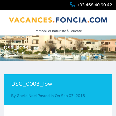
+33.468 40 90 42
Immobilier naturiste à Leucate
DSC_0003_low
DSC_0003_low
By
Gaelle Noel
Posted in On
Sep 03, 2016