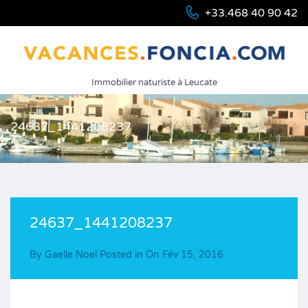
+33.468 40 90 42
Immobilier naturiste à Leucate
24637_1441208237
24637_1441208237
By
Gaelle Noel
Posted in On
Fév 15, 2016